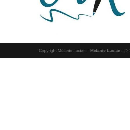
Copyright Mélanie Luciani -
Melanie Luciani
; 2