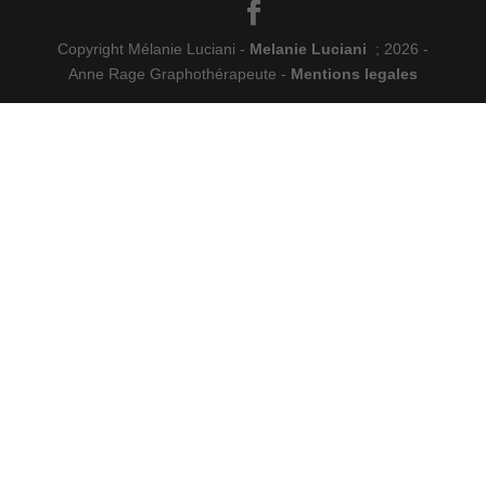
Copyright Mélanie Luciani -
Melanie Luciani
; 2026 -
Anne Rage Graphothérapeute -
Mentions legales