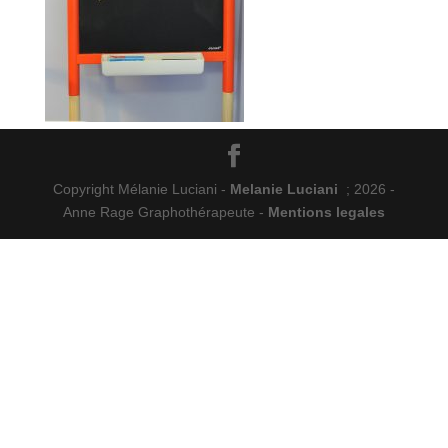
Copyright Mélanie Luciani -
Melanie Luciani
; 2026 -
Anne Rage Graphothérapeute -
Mentions legales