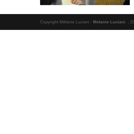
Copyright Mélanie Luciani -
Melanie Luciani
; 2